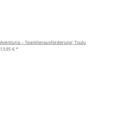
Aventuria – Teamherausforderung: Tsulu
13,95 €
*