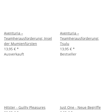
Aventuria –
Aventuria –
Teamherausforderung: Insel
Teamherausforderung:
der Mumienfürsten
Tsulu
13,95 €
*
13,95 €
*
Ausverkauft
Bestseller
Hitster - Guilty Pleasures
Just One - Neue Begriffe