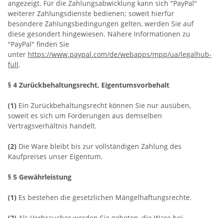
angezeigt. Für die Zahlungsabwicklung kann sich "PayPal"
weiterer Zahlungsdienste bedienen; soweit hierfür
besondere Zahlungsbedingungen gelten, werden Sie auf
diese gesondert hingewiesen. Nähere Informationen zu
"PayPal" finden Sie
unter
https://www.paypal.com/de/webapps/mpp/ua/legalhub-
full
.
§ 4 Zurückbehaltungsrecht
, Eigentumsvorbehalt
(1)
Ein Zurückbehaltungsrecht können Sie nur ausüben,
soweit es sich um Forderungen aus demselben
Vertragsverhältnis handelt.
(2)
Die Ware bleibt bis zur vollständigen Zahlung des
Kaufpreises unser Eigentum.
§ 5 Gewährleistung
(1)
Es bestehen die gesetzlichen Mängelhaftungsrechte.
(2)
Als Verbraucher werden Sie gebeten, die Ware bei