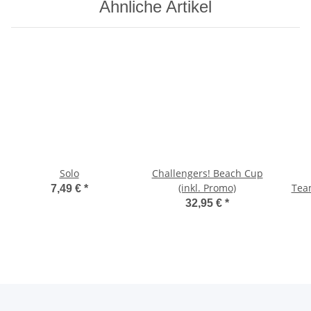
Ähnliche Artikel
Solo
Challengers! Beach Cup
(inkl. Promo)
Tea
7,49 €
*
32,95 €
*