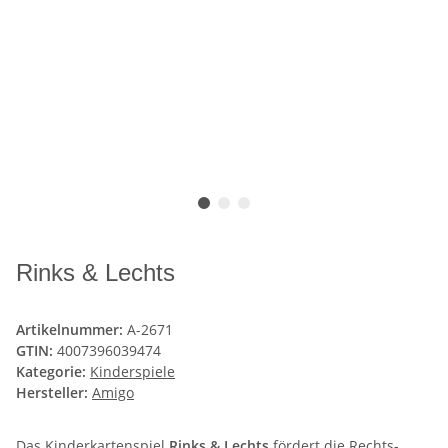
Rinks & Lechts
Artikelnummer:
A-2671
GTIN:
4007396039474
Kategorie:
Kinderspiele
Hersteller:
Amigo
Das Kinderkartenspiel
Rinks & Lechts
fördert die Rechts-