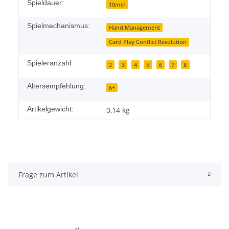
Spieldauer:
10min
Spielmechanismus:
Hand Management
Card Play Conflict Resolution
Spieleranzahl:
2
3
4
5
6
7
8
Altersempfehlung:
6+
Artikelgewicht:
0,14
kg
Frage zum Artikel