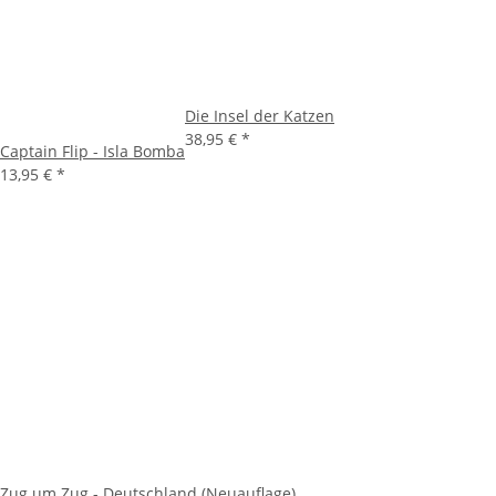
Die Insel der Katzen
38,95 €
*
Captain Flip - Isla Bomba
13,95 €
*
Zug um Zug - Deutschland (Neuauflage)