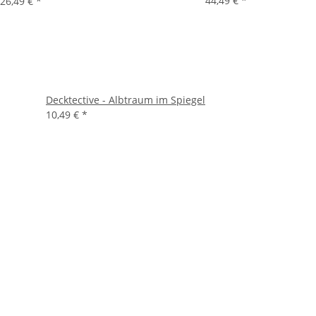
44,49 €
*
26,49 €
*
Decktective - Albtraum im Spiegel
10,49 €
*