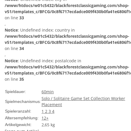
/www/htdocs/w01c5432/blackforestclassicgaming.com/shop-
v51/templates_c/BFCG/0c8f6717ecdadce009f430b0fa41e6806f1c
on line
33
,
Notice
: Undefined index: country in
/www/htdocs/w01c5432/blackforestclassicgaming.com/shop-
v51/templates_c/BFCG/0c8f6717ecdadce009f430b0fa41e6806f1c
on line
34
,
Notice
: Undefined index: postalcode in
/www/htdocs/w01c5432/blackforestclassicgaming.com/shop-
v51/templates_c/BFCG/0c8f6717ecdadce009f430b0fa41e6806f1c
on line
35
60min
Spieldauer:
Solo / Solitaire Game
Set Collection
Worker
Spielmechanismus:
Placement
1
2
3
4
Spieleranzahl:
12+
Altersempfehlung:
2,65
kg
Artikelgewicht: