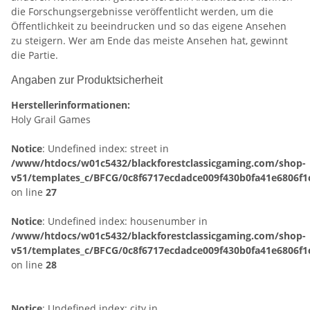
die Forschungsergebnisse veröffentlicht werden, um die
Öffentlichkeit zu beeindrucken und so das eigene Ansehen
zu steigern. Wer am Ende das meiste Ansehen hat, gewinnt
die Partie.
Angaben zur Produktsicherheit
Herstellerinformationen:
Holy Grail Games
Notice
: Undefined index: street in
/www/htdocs/w01c5432/blackforestclassicgaming.com/shop-
v51/templates_c/BFCG/0c8f6717ecdadce009f430b0fa41e6806f1c
on line
27
Notice
: Undefined index: housenumber in
/www/htdocs/w01c5432/blackforestclassicgaming.com/shop-
v51/templates_c/BFCG/0c8f6717ecdadce009f430b0fa41e6806f1c
on line
28
Notice
: Undefined index: city in