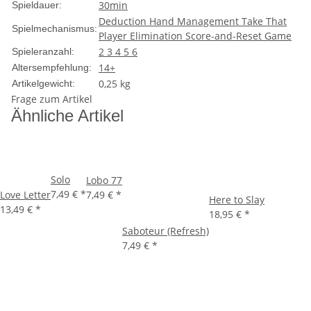
30min
Spieldauer:
Deduction
Hand Management
Take That
Spielmechanismus:
Player Elimination
Score-and-Reset Game
2
3
4
5
6
Spieleranzahl:
14+
Altersempfehlung:
0,25
kg
Artikelgewicht:
Frage zum Artikel
Ähnliche Artikel
Solo
Lobo 77
7,49 €
*
Love Letter
7,49 €
*
Here to Slay
13,49 €
*
18,95 €
*
Saboteur (Refresh)
7,49 €
*