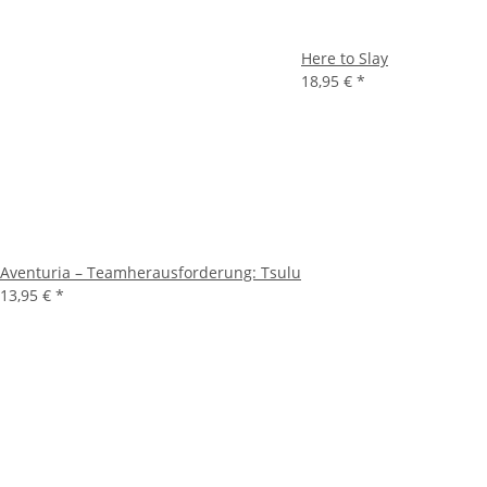
Here to Slay
18,95 €
*
Aventuria – Teamherausforderung: Tsulu
13,95 €
*